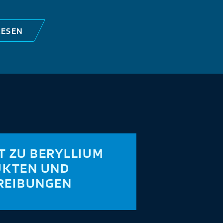
LESEN
T ZU BERYLLIUM
KTEN UND
REIBUNGEN