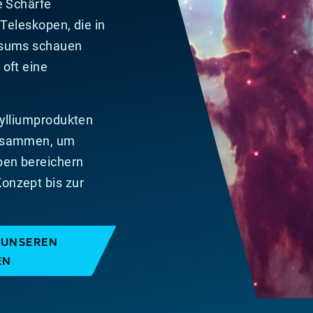
e Schärfe
 Teleskopen, die in
ersums schauen
oft eine
rylliumprodukten
zusammen, um
ben bereichern
onzept bis zur
U UNSEREN
EN