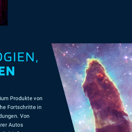
GIEN,
BEN
lium Produkte von
e Fortschritte in
ndungen. Von
erer Autos