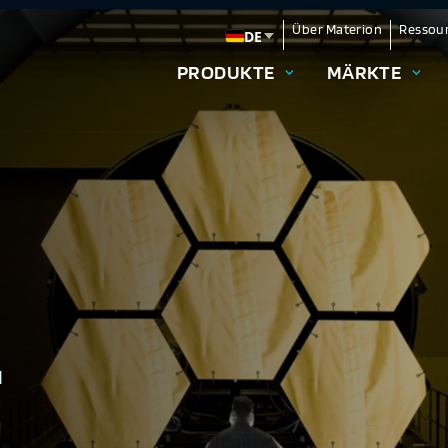
Über Materion
Ressou
DE
Change language
PRODUKTE
MÄRKTE
N