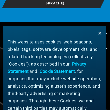
SPRACHE)
This website uses cookies, web beacons,
pixels, tags, software development kits, and
related tracking technologies (collectively,
ÜBER MATERION
“Cookies”), as described in our
Privacy
Nachrichten
Statement
and
Cookie Statement
, for
Unternehmensführung
purposes that may include website operation,
Geschäftsbereiche (Englisch)
analytics, optimizing a user's experience, and
Nachhaltigkeit
third-party advertising or marketing
FÜR LIEFERANTEN (ENGLISCH)
purposes. Through these Cookies, we and
International Supplier Guide
certain third parties may automatically