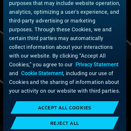
purposes that may include website operation,
Geschäftsbereiche (Englisch)
analytics, optimizing a user's experience, and
Nachhaltigkeit
third-party advertising or marketing
FÜR LIEFERANTEN (ENGLISCH)
purposes. Through these Cookies, we and
International Supplier Guide
certain third parties may automatically
U.S. Importer Security Filing Submission Form
collect information about your interactions
with our website. By clicking “Accept All
© MATERION CORPORATION 2024. ALL RIGHTS
Cookies,” you agree to our
Privacy Statement
RESERVED.
and
Cookie Statement
, including our use of
Cookie-Liste
Erklärung zu Cookies
Cookies and the sharing of information about
Datenschutzerklärung
your activity on our website with third parties.
Erklärung zur Bekämpfung moderner Sklaverei
und des Menschenhandels
ACCEPT ALL COOKIES
Nutzungsbedingungen
Verkaufsbedingungen
REJECT ALL
Impressum